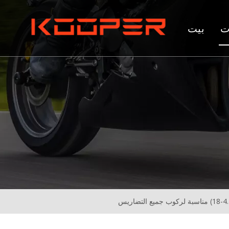
ت
بيت