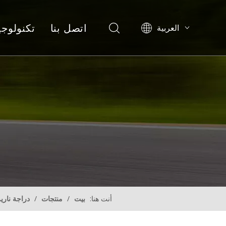
اتصل بنا
تكنولوجي
العربية
English
Pусский
Español
أنت هنا:
بيت
/
منتجات
/
دراجة ناري