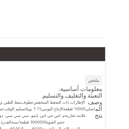
8PR KOOPER 100/90-18 إطار ثنائي الغرض بدون أنبوب
إطار دراجة نارية بدون أنابيب 80/90-18 لأداء مداس الطريق السريع
ملخص
معلومات أساسية.
التعبئة والتغليف والتسليم
وصف
الإطارات ذات الضغط المنخفض
عطوف
نمط الطين وا
الم
اصلي
10000 قطعة
الإنتاج اليومي
7-15 يومًا
تسليم الوقت
جدي
نتج
علامة تجارية
م. اس جي اس. إسو، سي سي سي، دو
حجم العبوة
3000000 قطعة/سنة
القدرة ا
الوزن الإجمالي للحزمة
60.00 سم * 60.00 سم * 8.00 سم