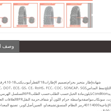
إطار الطريق السريع (110/80-17) مع العلامة الإلكترونية
الإطارات الأكثر مبيعًا (3.00-18) من جودة متينة KOOPER 8PR
وصف ال
شهادة
إطار متحيز بحزام
تصميم الإطارات
18'
القطر
أنبوب
يكتب
4.10-18
رقم
لثلج
نمط المداس
C، DOT، ECE، GS، CE، RoHS، FCC، COC، SONCAP، SGS
د
Condition
نايلون
مادة الحبل
حسب الطلب
حسب الطلب
6PR
التسلسل الهرمي 
ت، سونكاب
مواصفة
بواسطة حزام اللون أو شفاف
حزمة النقل
8PR
العلاقات الع
لإنتاجية
40114000
رمز النظام المنسق
تشينغداو، الصين
أصل
كوبر، تصنيع المعدا