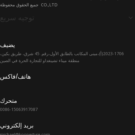
CO.,LTD جميع الحقوق محفوظة
توجيه سريع
يضيف
2023-1706(أ)،مبنى المكاتب بالطابق الأول،رقم. 45 شرق، طريق بكين،
منطقة ميناء تشينغداو للتجارة الحرة في الصين
هاتف/فاكس
متحرك
0086-15063917087
بريد إلكتروني
michael@koopertyre.com